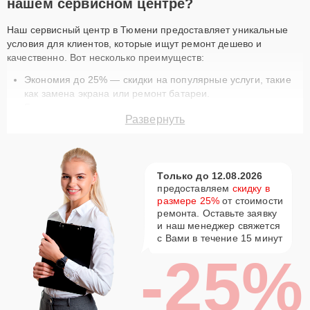
нашем сервисном центре?
Наш сервисный центр в Тюмени предоставляет уникальные
условия для клиентов, которые ищут ремонт дешево и
качественно. Вот несколько преимуществ:
Экономия до 25% — скидки на популярные услуги, такие
как замена экрана или ремонт батареи.
Быстрое выполнение — ремонт техники занимает
Развернуть
минимум времени благодаря опытным мастерам.
Гарантия качества — на все работы и запчасти
предоставляется гарантия.
Доставка курьером — бесплатная услуга доставки для
Только до 12.08.2026
вашего удобства.
предоставляем
скидку в
Оригинальные запчасти — используем только
размере 25%
от стоимости
сертифицированные комплектующие.
ремонта. Оставьте заявку
Актуальные акции на ремонт AMD в
и наш менеджер свяжется
Тюмени
с Вами в течение 15 минут
-25%
В нашем сервисном центре вы найдете разнообразные
предложения, которые сделают ремонт вашей техники еще
доступнее. Например, скидка 15% на постгарантийный ремонт
или 25% на первое обращение в наш сервис. Ремонт по