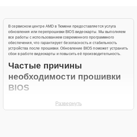
объяснения по результатам диагностики.
В сервисном центре AMD в Тюмени предоставляется услуга
обновления или перепрошивки BIOS видеокарты. Мы выполняем
все работы с использованием современного программного
обеспечения, что гарантирует безопасность и стабильность
устройства после прошивки. Обновление BIOS поможет устранить
сбои в работе видеокарты и повысить её производительность.
Частые причины
необходимости прошивки
BIOS
Сбои в работе графической системы.
Развернуть
Неверные настройки BIOS.
Проблемы с обновлениями системы.
Скачки напряжения.
Нарушение работы устройства после апгрейда.