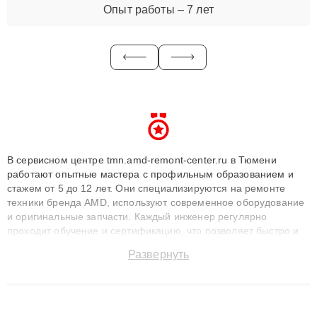
Опыт работы – 7 лет
В сервисном центре tmn.amd-remont-center.ru в Тюмени
работают опытные мастера с профильным образованием и
стажем от 5 до 12 лет. Они специализируются на ремонте
техники бренда AMD, используют современное оборудование
и оригинальные запчасти. Каждый инженер регулярно
проходит обучение и сертификацию, что позволяет быстро и
точноdiagnostikировать поломки и восстанавливать технику с
Развернуть
сохранением гарантии до 3 лет. Наши мастера решают
сложные случаи: от замены матриц и материнских плат до
ремонта после залития и восстановления данных. Благодаря
высокой квалификации и ответственному подходу клиенты
получают быстрый, качественный ремонт и понятные